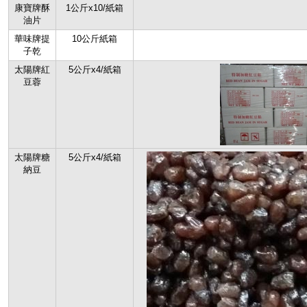
康寶牌酥
1公斤x10/紙箱
油片
華味牌提
10公斤紙箱
子乾
太陽牌紅
5公斤x4/紙箱
豆蓉
太陽牌糖
5公斤x4/紙箱
納豆