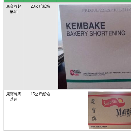
康寶牌起
20公斤紙箱
酥油
康寶牌馬
15公斤紙箱
芝蓮