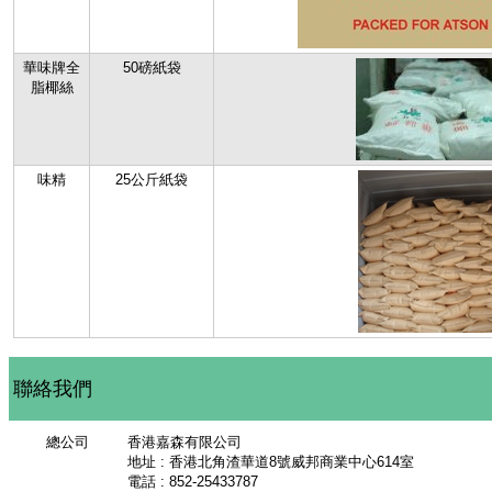
華味牌全
50磅紙袋
脂椰絲
味精
25公斤紙袋
聯絡我們
總公司
香港嘉森有限公司
地址 : 香港北角渣華道8號威邦商業中心614室
電話 : 852-25433787