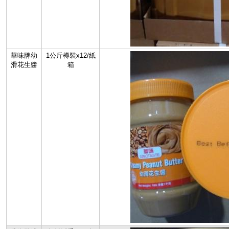
華味牌幼
1公斤樽裝x12/紙
滑花生醬
箱