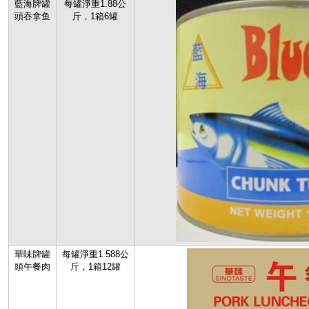
藍海牌罐
每罐淨重1.88公
頭吞拿鱼
斤，1箱6罐
華味牌罐
每罐淨重1.588公
頭午餐肉
斤，1箱12罐