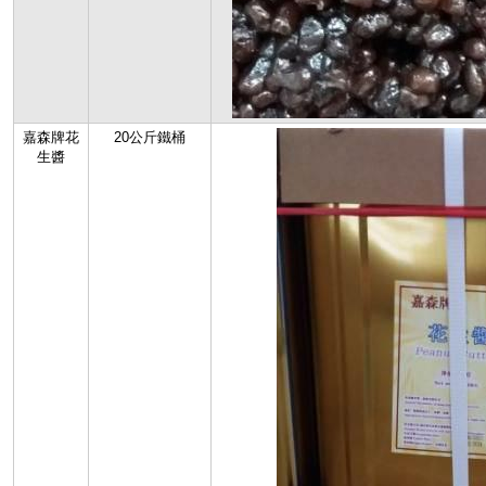
嘉森牌花
20公斤鐵桶
生醬